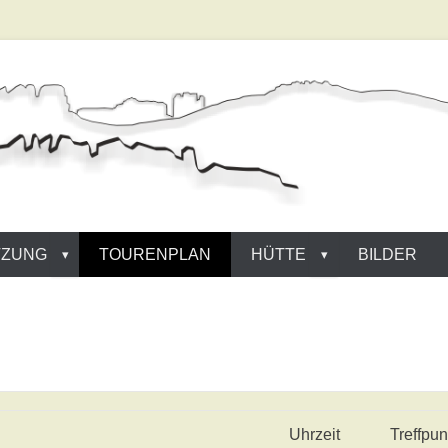
nde Sebnitz e.V.
TZUNG
TOURENPLAN
HÜTTE
BILDER
Uhrzeit
Treffpun