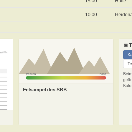
15:00
Hütte
10:00
Heiden
📅 
Ka
Te
Beim
trocken
nass
geän
Kale
Felsampel des SBB