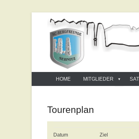
Homepage der Sebnitzer Bergfreunde
KC-Bergfreu
HOME
MITGLIEDER
SA
Tourenplan
Datum
Ziel