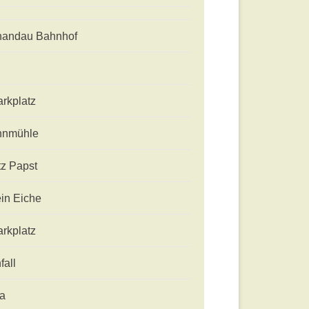
handau Bahnhof
arkplatz
nmühle
tz Papst
in Eiche
arkplatz
fall
a