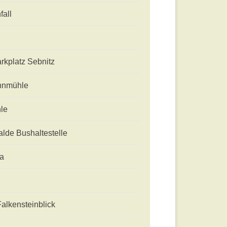
fall
rkplatz Sebnitz
nmühle
le
lde Bushaltestelle
a
Falkensteinblick